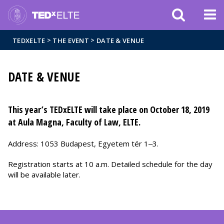
Események
ELTE a
Hírek
sajtóban
>
>
TEDXELTE
THE EVENT
DATE & VENUE
DATE & VENUE
This year’s TEDxELTE will take place on October 18, 2019
at Aula Magna, Faculty of Law, ELTE.
Address: 1053 Budapest, Egyetem tér 1‒3.
Registration starts at 10 a.m. Detailed schedule for the day
will be available later.